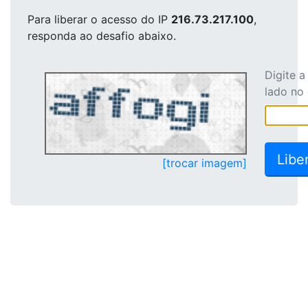
Para liberar o acesso
do IP
216.73.217.100
,
responda ao desafio abaixo.
Digite 
lado no
[trocar imagem]